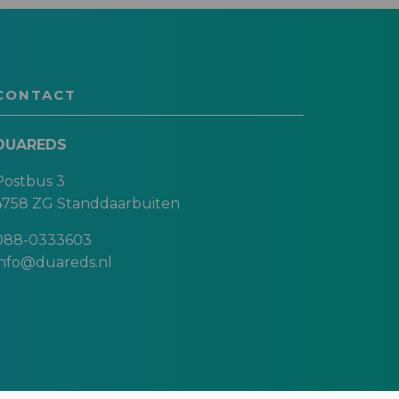
CONTACT
DUAREDS
Postbus 3
4758 ZG Standdaarbuiten
088-0333603
info@duareds.nl