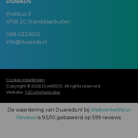
DUAREDS
Postbus 3
4758 ZG Standdaarbuiten
088-0333603
info@duareds.nl
Cookie instellingen
Copyright © 2026 DUAREDS. All rights reserved.
Website:
YZCommunicatie
De waardering van Duareds.nl bij
WebwinkelKeur
Reviews
is 9.5/10 gebaseerd op 599 reviews.