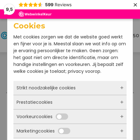
×
599
Reviews
9,5
Cookies
Menu
€
33,50
Met cookies zorgen we dat de website goed werkt
en fijner voor je is. Meestal slaan we wat info op om
je ervaring persoonlijker te maken. Geen zorgen:
het gaat niet om directe identificatie, maar om
handige instellingen en voorkeuren. Jij bepaalt zelf
welke cookies je toelaat; privacy voorop.
Retouren
Strikt noodzakelijke cookies
Prestatiecookies
Deze cookies zorgen ervoor dat de website
überhaupt werkt. Ze zijn dus altijd actief en
U heeft het recht uw bestelling tot 14 dagen
Voorkeurcookies
kunnen niet worden uitgezet. Meestal worden
Met deze cookies zien we hoe vaak onze site
na ontvangst zonder opgave van reden te
ze alleen geplaatst als jij iets doet, zoals
bezocht wordt, waar bezoekers vandaan
annuleren, mits de verzegeling van het
Marketingcookies
inloggen, een formulier invullen of je
komen en welke pagina’s populair zijn. Zo
Deze cookies onthouden jouw voorkeuren.
blister niet verbroken is. Bij verbreking van de
privacyvoorkeuren opslaan. Je kunt je browser
kunnen we de website blijven verbeteren.