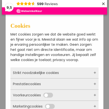
×
599
Reviews
9,5
Cookies
Met cookies zorgen we dat de website goed werkt
en fijner voor je is. Meestal slaan we wat info op om
je ervaring persoonlijker te maken. Geen zorgen:
het gaat niet om directe identificatie, maar om
handige instellingen en voorkeuren. Jij bepaalt zelf
welke cookies je toelaat; privacy voorop.
Toegankelijkheid gereedschap
Strikt noodzakelijke cookies
Prestatiecookies
Deze cookies zorgen ervoor dat de website
überhaupt werkt. Ze zijn dus altijd actief en
Voorkeurcookies
kunnen niet worden uitgezet. Meestal worden
Kleuren omkeren
Met deze cookies zien we hoe vaak onze site
ze alleen geplaatst als jij iets doet, zoals
bezocht wordt, waar bezoekers vandaan
Monochroom
inloggen, een formulier invullen of je
Marketingcookies
komen en welke pagina’s populair zijn. Zo
Deze cookies onthouden jouw voorkeuren.