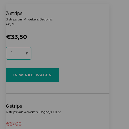
3 strips
3 strips van 4 weken. Dagprijs:
€0,39
€
33,50
Duareds
NL
formule
(25mg)
IN WINKELWAGEN
aantal
6 strips
6 strips van 4 weken. Dagprijs €0,32
€
67,00