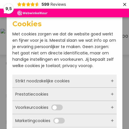
×
599
Reviews
9,5
Cookies
Met cookies zorgen we dat de website goed werkt
Menu
€
0,00
en fijner voor je is. Meestal slaan we wat info op om
je ervaring persoonlijker te maken. Geen zorgen:
het gaat niet om directe identificatie, maar om
handige instellingen en voorkeuren. Jij bepaalt zelf
Home
/
Areds 2
/ Duareds NL formule (25mg)
welke cookies je toelaat; privacy voorop.
Strikt noodzakelijke cookies
Prestatiecookies
Productbeoordeling:
Deze cookies zorgen ervoor dat de website
Gewaardeerd
22
überhaupt werkt. Ze zijn dus altijd actief en
4.50
Voorkeurcookies
Duareds kopen?
kunnen niet worden uitgezet. Meestal worden
Met deze cookies zien we hoe vaak onze site
op 5
ze alleen geplaatst als jij iets doet, zoals
gebaseerd
bezocht wordt, waar bezoekers vandaan
op
Marketingcookies
inloggen, een formulier invullen of je
komen en welke pagina’s populair zijn. Zo
Hier kunt u Duareds bestellen. De combinatie van
Deze cookies onthouden jouw voorkeuren.
klant
privacyvoorkeuren opslaan. Je kunt je browser
kunnen we de website blijven verbeteren.