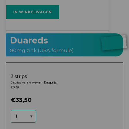
formule
(25mg)
IN WINKELWAGEN
aantal
Duareds
80mg zink (USA-formule)
3 strips
3 strips van 4 weken. Dagprijs:
€0,39
€
33,50
Duareds
NL