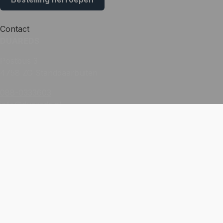
Contact
DUAREDS
Postbus 3
4758 ZG Standdaarbuiten
088-0333603
info@duareds.nl
Cookie instellingen
Copyright © 2026 DUAREDS. All rights reserved.
Website:
YZCommunicatie
De waardering van Duareds.nl bij
WebwinkelKeur
Reviews
is 9.5/10 gebaseerd op 599 reviews.