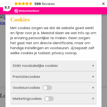
×
599
Reviews
9,5
Cookies
Met cookies zorgen we dat de website goed werkt
en fijner voor je is. Meestal slaan we wat info op om
je ervaring persoonlijker te maken. Geen zorgen:
het gaat niet om directe identificatie, maar om
Menu
handige instellingen en voorkeuren. Jij bepaalt zelf
welke cookies je toelaat; privacy voorop.
Strikt noodzakelijke cookies
Prestatiecookies
Deze cookies zorgen ervoor dat de website
überhaupt werkt. Ze zijn dus altijd actief en
Voorkeurcookies
kunnen niet worden uitgezet. Meestal worden
Met deze cookies zien we hoe vaak onze site
ze alleen geplaatst als jij iets doet, zoals
bezocht wordt, waar bezoekers vandaan
Login
inloggen, een formulier invullen of je
Marketingcookies
komen en welke pagina’s populair zijn. Zo
Deze cookies onthouden jouw voorkeuren.
privacyvoorkeuren opslaan. Je kunt je browser
kunnen we de website blijven verbeteren.
Bijvoorbeeld taalkeuze of ingevulde gegevens.